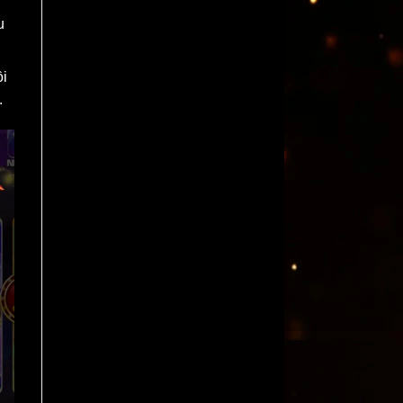
u
ồi
.