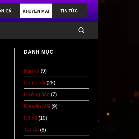
ẮN CÁ
TIN TỨC
KHUYẾN MÃI
DANH MỤC
Bắn cá
(9)
Game bài
(28)
Hướng dẫn
(7)
Khuyến Mãi
(9)
Nổ hũ
(10)
Tài xỉu
(6)