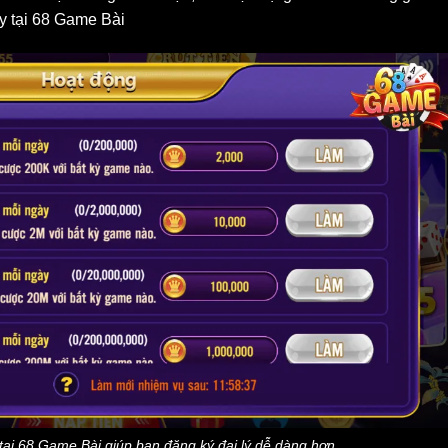
y tại 68 Game Bài
ại 68 Game Bài giúp bạn đăng ký đại lý dễ dàng hơn