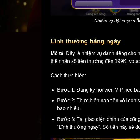
Nhiệm vụ đặt cược mỗi
Lĩnh thưởng hàng ngày
Mô tả
: Đây là nhiệm vụ dành riêng cho h
thể nhận số tiền thưởng đến 199K, vou
Cách thực hiện
:
Bước 1:
Đăng ký hội viên VIP nếu bạ
Bước 2:
Thực hiện nạp tiền với con s
bao nhiêu.
Bước 3:
Tại giao diện chính của cổ
“Lĩnh thưởng ngay”. Số tiền này sẽ đ