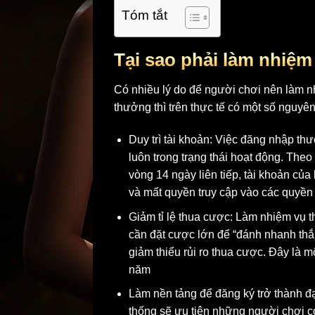
Tóm tắt
Tại sao phải làm nhiệm
Có nhiều lý do để người chơi nên làm n
thưởng thì trên thực tế có một số nguyê
Duy trì tài khoản:
Việc đăng nhập thư
luôn trong trạng thái hoạt động. Th
vòng 14 ngày liên tiếp, tài khoản của
và mất quyền truy cập vào các quyền 
Giảm tỉ lệ thua cược:
Làm nhiệm vụ t
cần đặt cược lớn để “đánh nhanh thắng
giảm thiểu rủi ro thua cược. Đây là 
năm
Làm nền tảng để đăng ký trở thành đại
thống sẽ ưu tiên những người chơi c