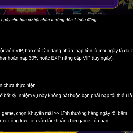
 ngày cho bạn cơ hội nhận thưởng đến 1 triệu đồng
ội viên VIP, bạn chỉ cần đăng nhập, nạp tiền là mỗi ngày là đã 
cher hoàn nạp 30% hoặc EXP nâng cấp VIP (tùy ngày).
n chưa thực hiện
ố bất kỳ, nhiệm vụ này không bắt buộc bạn phải nạp tối thiểu là
ng game, chọn Khuyến mãi >> Lĩnh thưởng hàng ngày rồi bấm
ược cộng trực tiếp vào tài khoản chơi game của bạn.