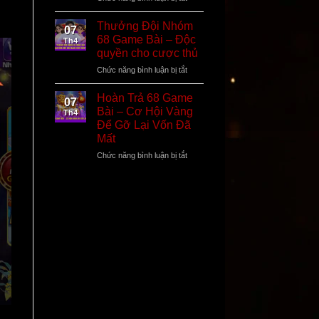
2025
Tích
siêu
Lũy
Thưởng Đội Nhóm
07
chất
Tuần
68 Game Bài – Độc
Th4
lượng
68
quyền cho cược thủ
cho
Game
cược
ở
Chức năng bình luận bị tắt
Bài
thủ
Thưởng
2025
Đội
–
Hoàn Trả 68 Game
07
Nhóm
Cược
Bài – Cơ Hội Vàng
Th4
68
Càng
Để Gỡ Lại Vốn Đã
Game
Nhiều,
Mất
Bài
Thưởng
–
Càng
ở
Chức năng bình luận bị tắt
Độc
Lớn
Hoàn
quyền
Trả
cho
68
cược
Game
thủ
Bài
–
Cơ
Hội
Vàng
Để
Gỡ
Lại
Vốn