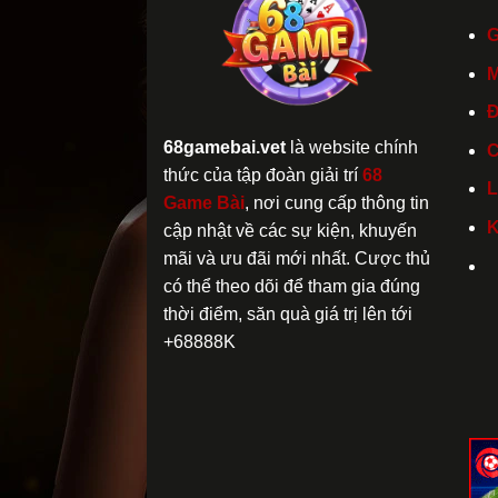
G
M
Đ
68gamebai.vet
là website chính
C
thức của tập đoàn giải trí
68
L
Game Bài
, nơi cung cấp thông tin
K
cập nhật về các sự kiện, khuyến
mãi và ưu đãi mới nhất. Cược thủ
có thể theo dõi để tham gia đúng
thời điểm, săn quà giá trị lên tới
+68888K