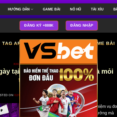
HƯỚNG DẪN
GAME BÀI
NỔ HŨ
TÀI XỈU
B
ĐĂNG KÝ +888K
ĐĂNG NHẬP
TAG ARCHIVES:
LÀM NHIỆM VỤ 68 GAME BÀI
×
KHUYẾN MÃI
ày tại 68 Game Bài – Nhận quà mỏi
tay
STED ON
02/01/2025
BY
NGÔ KINH
Mỗi ngày, chỉ cần hoàn thành các nhiệm vụ đ
giản, bạn không chỉ tích lũy điểm thưởng mà