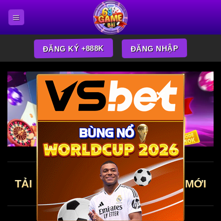
Skip
to
content
ĐĂNG KÝ +888K
ĐĂNG NHẬP
×
68 GAME BÀI | LINK
TẢI【68GAMEBAI】BAO CHẶN - MỚI
NHẤT 1/2026