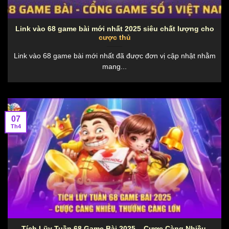
Link vào 68 game bài mới nhất 2025 siêu chất lượng cho
cược thủ
Link vào 68 game bài mới nhất đã được đơn vị cập nhật nhằm
mang...
07
Th4
Tích Lũy Tuần 68 Game Bài 2025 – Cược Càng Nhiều,