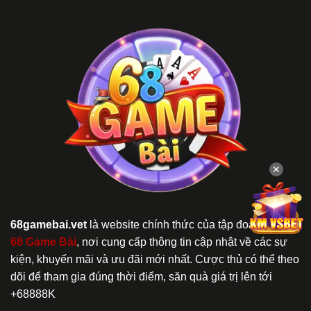
✕
68gamebai.vet
là website chính thức của tập đoàn giải trí
68 Game Bài
, nơi cung cấp thông tin cập nhật về các sự
kiện, khuyến mãi và ưu đãi mới nhất. Cược thủ có thể theo
dõi để tham gia đúng thời điểm, săn quà giá trị lên tới
+68888K