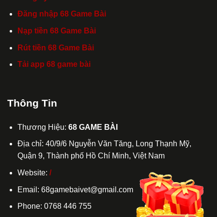
Đăng nhập 68 Game Bài
Nạp tiền 68 Game Bài
Rút tiền 68 Game Bài
Tải app 68 game bài
Thông Tin
Thương Hiệu:
68 GAME BÀI
Địa chỉ: 40/9/6 Nguyễn Văn Tăng, Long Thạnh Mỹ,
Quận 9, Thành phố Hồ Chí Minh, Việt Nam
Website:
/
Email:
68gamebaivet@gmail.com
Phone: 0768 446 755