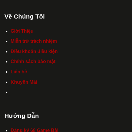
Về Chúng Tôi
Giới Thiệu
Miễn trừ trách nhiệm
Điều khoản điều kiện
Chính sách bảo mật
Liên hệ
Khuyến Mãi
Hướng Dẫn
Đăng ký 68 Game Bài