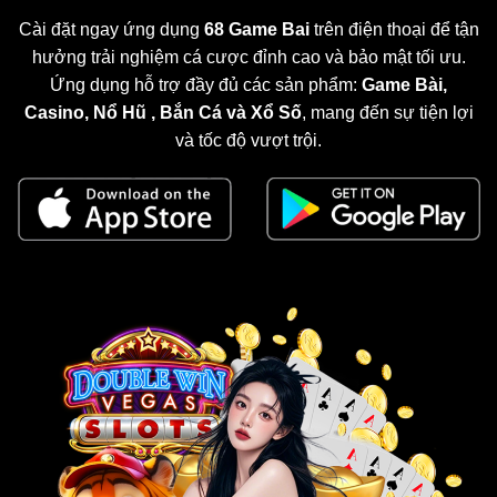
Cài đặt ngay ứng dụng
68 Game Bai
trên điện thoại để tận
hưởng trải nghiệm cá cược đỉnh cao và bảo mật tối ưu.
Ứng dụng hỗ trợ đầy đủ các sản phẩm:
Game
Bài,
Casino, Nổ Hũ , Bắn Cá và Xổ Số
, mang đến sự tiện lợi
và tốc độ vượt trội.