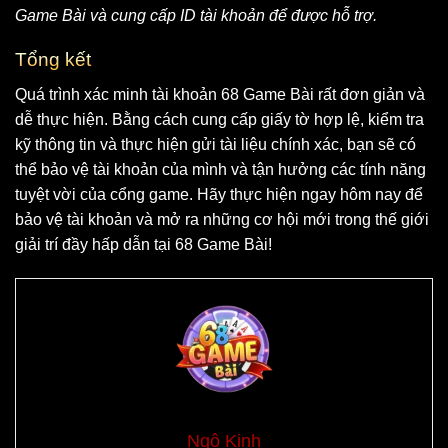
Game Bài và cung cấp ID tài khoản để được hỗ trợ.
Tổng kết
Quá trình xác minh tài khoản 68 Game Bài rất đơn giản và
dễ thực hiện. Bằng cách cung cấp giấy tờ hợp lệ, kiểm tra
kỹ thông tin và thực hiện gửi tài liệu chính xác, bạn sẽ có
thể bảo vệ tài khoản của mình và tận hưởng các tính năng
tuyệt vời của cổng game. Hãy thực hiện ngay hôm nay để
bảo vệ tài khoản và mở ra những cơ hội mới trong thế giới
giải trí đầy hấp dẫn tại 68 Game Bài!
Ngô Kinh