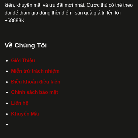
kiện, khuyến mãi và ưu đãi mới nhất. Cược thủ có thể theo
dõi để tham gia đúng thời điểm, săn quà giá trị lên tới
+68888K
Về Chúng Tôi
Giới Thiệu
Miễn trừ trách nhiệm
Điều khoản điều kiện
Chính sách bảo mật
Liên hệ
Khuyến Mãi