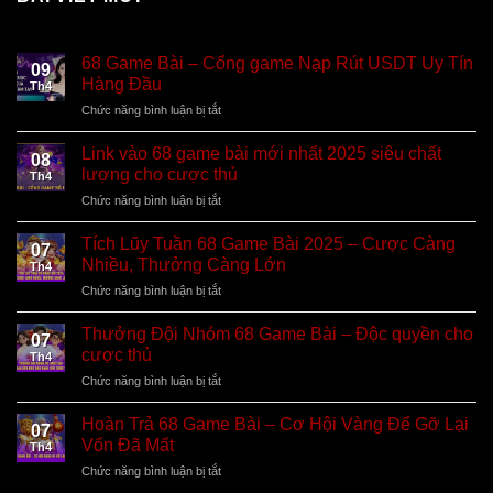
68 Game Bài – Cổng game Nạp Rút USDT Uy Tín
09
Hàng Đầu
Th4
ở
Chức năng bình luận bị tắt
68
Game
Link vào 68 game bài mới nhất 2025 siêu chất
08
Bài
lượng cho cược thủ
Th4
–
ở
Chức năng bình luận bị tắt
Cổng
Link
game
vào
Nạp
Tích Lũy Tuần 68 Game Bài 2025 – Cược Càng
07
68
Rút
Nhiều, Thưởng Càng Lớn
Th4
game
USDT
ở
Chức năng bình luận bị tắt
bài
Uy
Tích
mới
Tín
Lũy
nhất
Thưởng Đội Nhóm 68 Game Bài – Độc quyền cho
Hàng
07
Tuần
2025
cược thủ
Đầu
Th4
68
siêu
ở
Chức năng bình luận bị tắt
Game
chất
Thưởng
Bài
lượng
Đội
2025
Hoàn Trả 68 Game Bài – Cơ Hội Vàng Để Gỡ Lại
cho
07
Nhóm
–
Vốn Đã Mất
cược
Th4
68
Cược
thủ
ở
Chức năng bình luận bị tắt
Game
Càng
Hoàn
Bài