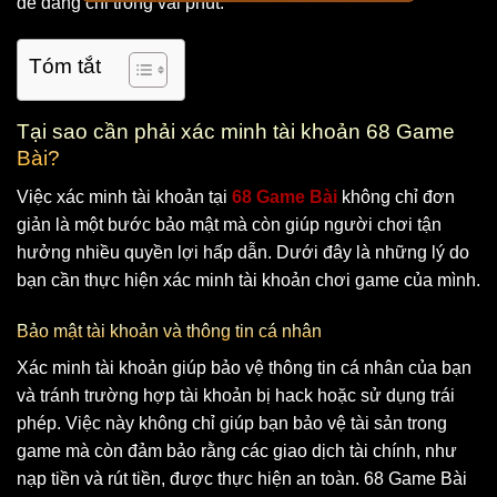
dễ dàng chỉ trong vài phút.
Tóm tắt
Tại sao cần phải xác minh tài khoản 68 Game
Bài?
Việc xác minh tài khoản tại
68 Game Bài
không chỉ đơn
giản là một bước bảo mật mà còn giúp người chơi tận
hưởng nhiều quyền lợi hấp dẫn. Dưới đây là những lý do
bạn cần thực hiện xác minh tài khoản chơi game của mình.
Bảo mật tài khoản và thông tin cá nhân
Xác minh tài khoản giúp bảo vệ thông tin cá nhân của bạn
và tránh trường hợp tài khoản bị hack hoặc sử dụng trái
phép. Việc này không chỉ giúp bạn bảo vệ tài sản trong
game mà còn đảm bảo rằng các giao dịch tài chính, như
nạp tiền và rút tiền, được thực hiện an toàn. 68 Game Bài