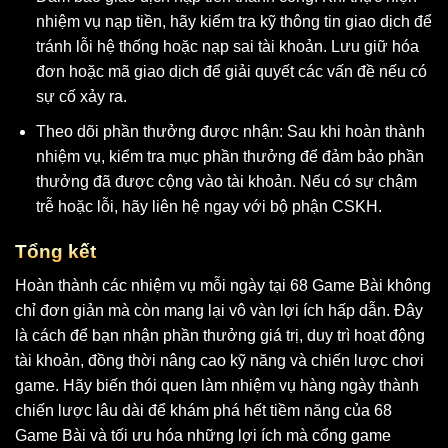
nhiệm vụ nạp tiền, hãy kiểm tra kỹ thông tin giao dịch để
tránh lỗi hệ thống hoặc nạp sai tài khoản. Lưu giữ hóa
đơn hoặc mã giao dịch để giải quyết các vấn đề nếu có
sự cố xảy ra.
Theo dõi phần thưởng được nhận:
Sau khi hoàn thành
nhiệm vụ, kiểm tra mục phần thưởng để đảm bảo phần
thưởng đã được cộng vào tài khoản. Nếu có sự chậm
trễ hoặc lỗi, hãy liên hệ ngay với bộ phận CSKH.
Tổng kết
Hoàn thành các nhiệm vụ mỗi ngày tại 68 Game Bài không
chỉ đơn giản mà còn mang lại vô vàn lợi ích hấp dẫn. Đây
là cách để bạn nhận phần thưởng giá trị, duy trì hoạt động
tài khoản, đồng thời nâng cao kỹ năng và chiến lược chơi
game. Hãy biến thói quen làm nhiệm vụ hàng ngày thành
chiến lược lâu dài để khám phá hết tiềm năng của 68
Game Bài và tối ưu hóa những lợi ích mà cổng game