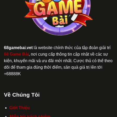
Mất
68gamebai.vet
là website chính thức của tập đoàn giải trí
68 Game Bài
, nơi cung cấp thông tin cập nhật về các sự
kiện, khuyến mãi và ưu đãi mới nhất. Cược thủ có thể theo
dõi để tham gia đúng thời điểm, săn quà giá trị lên tới
+68888K
Về Chúng Tôi
Giới Thiệu
Miễn trừ trách nhiệm