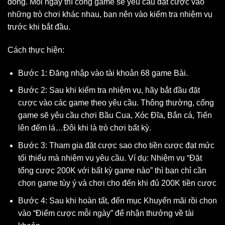
đồng. Mỗi ngày thì cổng game sẽ yêu cầu đặt cược vào
những trò chơi khác nhau, bạn nên vào kiểm tra nhiệm vụ
trước khi bắt đầu.
Cách thực hiện
:
Bước 1: Đăng nhập
vào tài khoản 68 game Bài.
Bước 2:
Sau khi kiểm tra nhiệm vụ, hãy bắt đầu đặt
cược vào các game theo yêu cầu. Thông thường, cổng
game sẽ yêu cầu chơi Bầu Cua, Xóc Đĩa, Bắn cá, Tiến
lên đếm lá…Đôi khi là trò chơi bất kỳ.
Bước 3:
Tham gia đặt cược sao cho tiền cược đạt mức
tối thiểu mà nhiệm vụ yêu cầu. Ví dụ: Nhiệm vụ “Đặt
tổng cược 200K với bất kỳ game nào” thì bạn chỉ cần
chọn game tùy ý và chơi cho đến khi đủ 200K tiền cược
Bước 4:
Sau khi hoàn tất, đến mục Khuyến mãi rồi chọn
vào “Điểm cược mỗi ngày” để nhận thưởng về tài