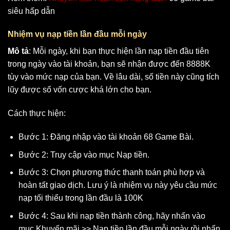
siêu hấp dẫn
Nhiệm vụ nạp tiền lần đầu mỗi ngày
Mô tả
: Mỗi ngày, khi bạn thực hiện lần nạp tiền đầu tiên
trong ngày vào tài khoản, bạn sẽ nhận được đến 8888K
tùy vào mức nạp của bạn. Về lâu dài, số tiền này cũng tích
lũy được số vốn cược khá lớn cho bạn.
Cách thực hiện
:
Bước 1: Đăng nhập
vào tài khoản 68 Game Bài.
Bước 2:
Truy cập vào mục
Nạp tiền
.
Bước 3:
Chọn phương thức thanh toán phù hợp và
hoàn tất giao dịch. Lưu ý là nhiệm vụ này yêu cầu mức
nạp tối thiểu trong lần đầu là 100K
Bước 4:
Sau khi nạp tiền thành công, hãy nhấn vào
mục Khuyến mãi >> Nạp tiền lần đầu mỗi ngày rồi nhấn