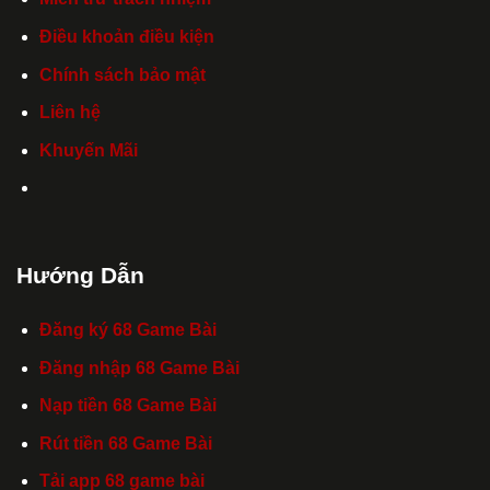
Điều khoản điều kiện
Chính sách bảo mật
Liên hệ
Khuyến Mãi
Hướng Dẫn
Đăng ký 68 Game Bài
Đăng nhập 68 Game Bài
Nạp tiền 68 Game Bài
Rút tiền 68 Game Bài
Tải app 68 game bài