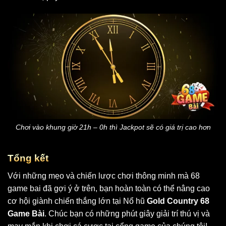
Chơi vào khung giờ 21h – 0h thì Jackpot sẽ có giá trị cao hơn
Tổng kết
Với những mẹo và chiến lược chơi thông minh mà 68
game bai đã gợi ý ở trên, bạn hoàn toàn có thể nâng cao
cơ hội giành chiến thắng lớn tại Nổ hũ
Gold Country 68
Game Bài
. Chúc bạn có những phút giây giải trí thú vị và