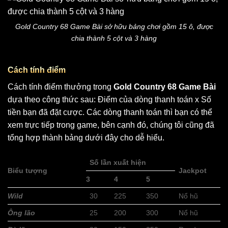
Gold Country 68 Game Bài sở hữu bảng chơi gồm 15 ô, được
chia thành 5 cột và 3 hàng
Cách tính điểm
Cách tính điểm thưởng trong
Gold Country 68 Game Bài
dựa theo công thức sau: Điểm của dòng thanh toán x Số
tiền bạn đã đặt cược. Các dòng thanh toán thì bạn có thể
xem trực tiếp trong game, bên cạnh đó, chúng tôi cũng đã
tổng hợp thành bảng dưới đây cho dễ hiểu.
Số lần xuất hiện
Biểu tượng
Jackpot
3
4
5
Wild
30
225
350
Nổ hũ
Ông lão
25
200
300
Nổ hũ