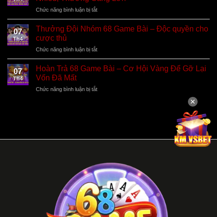
game
USDT
ở
Chức năng bình luận bị tắt
bài
Uy
Tích
mới
Tín
Lũy
nhất
Thưởng Đội Nhóm 68 Game Bài – Độc quyền cho
Hàng
07
Tuần
2025
cược thủ
Đầu
Th4
68
siêu
ở
Chức năng bình luận bị tắt
Game
chất
Thưởng
Bài
lượng
Đội
2025
Hoàn Trả 68 Game Bài – Cơ Hội Vàng Để Gỡ Lại
cho
07
Nhóm
–
Vốn Đã Mất
cược
Th4
68
Cược
thủ
ở
Chức năng bình luận bị tắt
Game
Càng
Hoàn
Bài
Nhiều,
✕
Trả
–
Thưởng
68
Độc
Càng
Game
quyền
Lớn
Bài
cho
–
cược
Cơ
thủ
Hội
Vàng
Để
Gỡ
Lại
Vốn
Đã
Mất