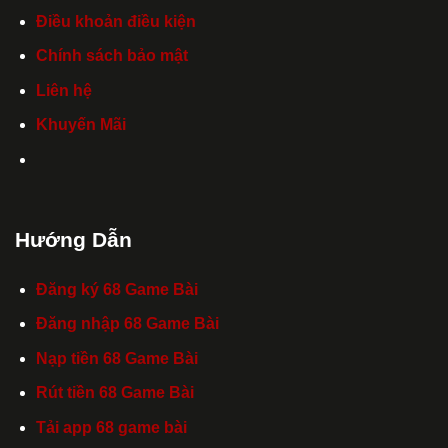
Điều khoản điều kiện
Chính sách bảo mật
Liên hệ
Khuyến Mãi
Hướng Dẫn
Đăng ký 68 Game Bài
Đăng nhập 68 Game Bài
Nạp tiền 68 Game Bài
Rút tiền 68 Game Bài
Tải app 68 game bài